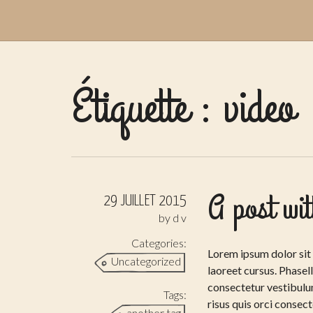
Étiquette :
video
A post wi
29 JUILLET 2015
by
d v
Categories:
Lorem ipsum dolor sit 
Uncategorized
laoreet cursus. Phasel
consectetur vestibulum
Tags:
risus quis orci consec
another tag