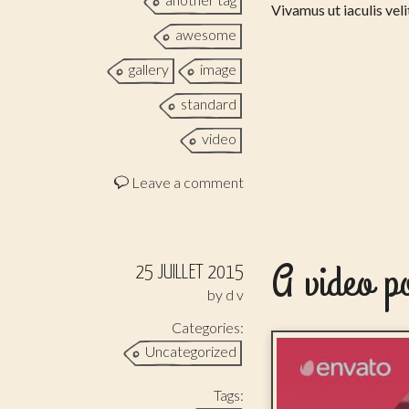
Vivamus ut iaculis veli
awesome
gallery
image
standard
video
Leave a comment
A video p
25 JUILLET 2015
by
d v
Categories:
Uncategorized
Tags: