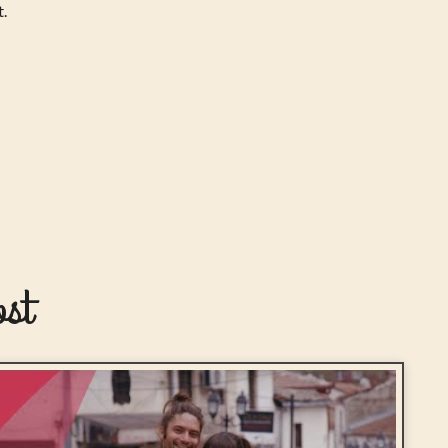
t.
ost