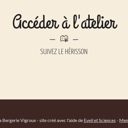
Accéder à l'atelier
SUIVEZ LE HÉRISSON
Bergerie Vigroux - site créé avec l'aide de
Eveil et Sciences
-
Ment